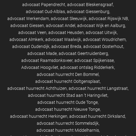
advocaat Papendrecht
advocaat Bleskensgraaf
advocaat Oud-Alblas
advocaat Giessenburg
advocaat Werkendam
advocaat Sleeuwijk
advocaat Rijswijk NB
advocaat Giessen
advocaat Andel
advocaat Wijk en Aalburg
advocaat Veen
advocaat Heusden
advocaat Uitwijk
advocaat Almkerk
advocaat Waalwijk
advocaat Woudrichem
advocaat Oudendijk
advocaat Breda
advocaat Oosterhout
advocaat Made
advocaat Geertruidenberg
advocaat Raamsdonksveer
advocaat Spijkenisse
Advocaat Hoogvliet
advocaat ontslag Ridderkerk
advocaat huurrecht Den Bommel
advocaat huurrecht Ooltgensplaat
advocaat huurrecht Achthuizen
advocaat huurrecht Langstraat
advocaat huurrecht Stad aan 't Haringvliet
advocaat huurrecht Oude Tonge
advocaat huurrecht Nieuwe Tonge
advocaat huurrecht Herkingen
advocaat huurrecht Dirksland
advocaat huurrecht Sommelsdijk
advocaat huurrecht Middelharnis