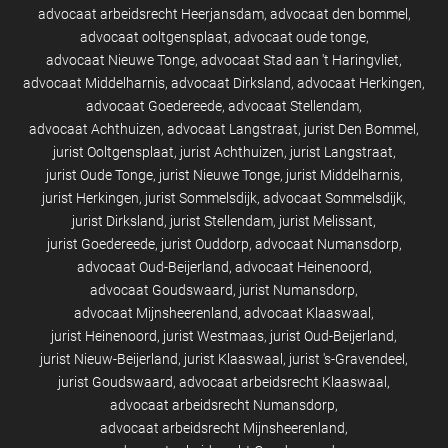
advocaat arbeidsrecht Heerjansdam
advocaat den bommel
advocaat ooltgensplaat
advocaat oude tonge
advocaat Nieuwe Tonge
advocaat Stad aan 't Haringvliet
advocaat Middelharnis
advocaat Dirksland
advocaat Herkingen
advocaat Goedereede
advocaat Stellendam
advocaat Achthuizen
advocaat Langstraat
jurist Den Bommel
jurist Ooltgensplaat
jurist Achthuizen
jurist Langstraat
jurist Oude Tonge
jurist Nieuwe Tonge
jurist Middelharnis
jurist Herkingen
jurist Sommelsdijk
advocaat Sommelsdijk
jurist Dirksland
jurist Stellendam
jurist Melissant
jurist Goedereede
jurist Ouddorp
advocaat Numansdorp
advocaat Oud-Beijerland
advocaat Heinenoord
advocaat Goudswaard
jurist Numansdorp
advocaat Mijnsheerenland
advocaat Klaaswaal
jurist Heinenoord
jurist Westmaas
jurist Oud-Beijerland
jurist Nieuw-Beijerland
jurist Klaaswaal
jurist 's-Gravendeel
jurist Goudswaard
advocaat arbeidsrecht Klaaswaal
advocaat arbeidsrecht Numansdorp
advocaat arbeidsrecht Mijnsheerenland