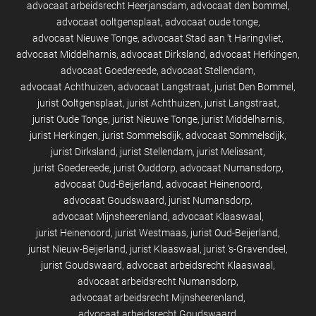
advocaat arbeidsrecht Heerjansdam
advocaat den bommel
advocaat ooltgensplaat
advocaat oude tonge
advocaat Nieuwe Tonge
advocaat Stad aan 't Haringvliet
advocaat Middelharnis
advocaat Dirksland
advocaat Herkingen
advocaat Goedereede
advocaat Stellendam
advocaat Achthuizen
advocaat Langstraat
jurist Den Bommel
jurist Ooltgensplaat
jurist Achthuizen
jurist Langstraat
jurist Oude Tonge
jurist Nieuwe Tonge
jurist Middelharnis
jurist Herkingen
jurist Sommelsdijk
advocaat Sommelsdijk
jurist Dirksland
jurist Stellendam
jurist Melissant
jurist Goedereede
jurist Ouddorp
advocaat Numansdorp
advocaat Oud-Beijerland
advocaat Heinenoord
advocaat Goudswaard
jurist Numansdorp
advocaat Mijnsheerenland
advocaat Klaaswaal
jurist Heinenoord
jurist Westmaas
jurist Oud-Beijerland
jurist Nieuw-Beijerland
jurist Klaaswaal
jurist 's-Gravendeel
jurist Goudswaard
advocaat arbeidsrecht Klaaswaal
advocaat arbeidsrecht Numansdorp
advocaat arbeidsrecht Mijnsheerenland
advocaat arbeidsrecht Goudswaard