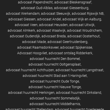
advocaat Papendrecht
advocaat Bleskensgraaf
advocaat Oud-Alblas
advocaat Giessenburg
advocaat Werkendam
advocaat Sleeuwijk
advocaat Rijswijk NB
advocaat Giessen
advocaat Andel
advocaat Wijk en Aalburg
advocaat Veen
advocaat Heusden
advocaat Uitwijk
advocaat Almkerk
advocaat Waalwijk
advocaat Woudrichem
advocaat Oudendijk
advocaat Breda
advocaat Oosterhout
advocaat Made
advocaat Geertruidenberg
advocaat Raamsdonksveer
advocaat Spijkenisse
Advocaat Hoogvliet
advocaat ontslag Ridderkerk
advocaat huurrecht Den Bommel
advocaat huurrecht Ooltgensplaat
advocaat huurrecht Achthuizen
advocaat huurrecht Langstraat
advocaat huurrecht Stad aan 't Haringvliet
advocaat huurrecht Oude Tonge
advocaat huurrecht Nieuwe Tonge
advocaat huurrecht Herkingen
advocaat huurrecht Dirksland
advocaat huurrecht Sommelsdijk
advocaat huurrecht Middelharnis
advocaat huurrecht Stellendam
advocaat huurrecht Goedereede