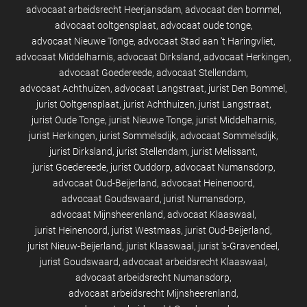
advocaat arbeidsrecht Heerjansdam
advocaat den bommel
advocaat ooltgensplaat
advocaat oude tonge
advocaat Nieuwe Tonge
advocaat Stad aan 't Haringvliet
advocaat Middelharnis
advocaat Dirksland
advocaat Herkingen
advocaat Goedereede
advocaat Stellendam
advocaat Achthuizen
advocaat Langstraat
jurist Den Bommel
jurist Ooltgensplaat
jurist Achthuizen
jurist Langstraat
jurist Oude Tonge
jurist Nieuwe Tonge
jurist Middelharnis
jurist Herkingen
jurist Sommelsdijk
advocaat Sommelsdijk
jurist Dirksland
jurist Stellendam
jurist Melissant
jurist Goedereede
jurist Ouddorp
advocaat Numansdorp
advocaat Oud-Beijerland
advocaat Heinenoord
advocaat Goudswaard
jurist Numansdorp
advocaat Mijnsheerenland
advocaat Klaaswaal
jurist Heinenoord
jurist Westmaas
jurist Oud-Beijerland
jurist Nieuw-Beijerland
jurist Klaaswaal
jurist 's-Gravendeel
jurist Goudswaard
advocaat arbeidsrecht Klaaswaal
advocaat arbeidsrecht Numansdorp
advocaat arbeidsrecht Mijnsheerenland