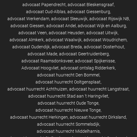
advocaat Papendrecht
advocaat Bleskensgraaf
advocaat Oud-Alblas
advocaat Giessenburg
advocaat Werkendam
advocaat Sleeuwijk
advocaat Rijswijk NB
advocaat Giessen
advocaat Andel
advocaat Wijk en Aalburg
advocaat Veen
advocaat Heusden
advocaat Uitwijk
advocaat Almkerk
advocaat Waalwijk
advocaat Woudrichem
advocaat Oudendijk
advocaat Breda
advocaat Oosterhout
advocaat Made
advocaat Geertruidenberg
advocaat Raamsdonksveer
advocaat Spijkenisse
Advocaat Hoogvliet
advocaat ontslag Ridderkerk
advocaat huurrecht Den Bommel
advocaat huurrecht Ooltgensplaat
advocaat huurrecht Achthuizen
advocaat huurrecht Langstraat
advocaat huurrecht Stad aan 't Haringvliet
advocaat huurrecht Oude Tonge
advocaat huurrecht Nieuwe Tonge
advocaat huurrecht Herkingen
advocaat huurrecht Dirksland
advocaat huurrecht Sommelsdijk
advocaat huurrecht Middelharnis