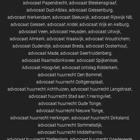
advocaat Papendrecht
advocaat Bleskensgraaf
advocaat Oud-Alblas
advocaat Giessenburg
advocaat Werkendam
advocaat Sleeuwijk
advocaat Rijswijk NB
advocaat Giessen
advocaat Andel
advocaat Wijk en Aalburg
advocaat Veen
advocaat Heusden
advocaat Uitwijk
advocaat Almkerk
advocaat Waalwijk
advocaat Woudrichem
advocaat Oudendijk
advocaat Breda
advocaat Oosterhout
advocaat Made
advocaat Geertruidenberg
advocaat Raamsdonksveer
advocaat Spijkenisse
Advocaat Hoogvliet
advocaat ontslag Ridderkerk
advocaat huurrecht Den Bommel
advocaat huurrecht Ooltgensplaat
advocaat huurrecht Achthuizen
advocaat huurrecht Langstraat
advocaat huurrecht Stad aan 't Haringvliet
advocaat huurrecht Oude Tonge
advocaat huurrecht Nieuwe Tonge
advocaat huurrecht Herkingen
advocaat huurrecht Dirksland
advocaat huurrecht Sommelsdijk
advocaat huurrecht Middelharnis
advocaat huurrecht Stellendam
advocaat huurrecht Goedereede