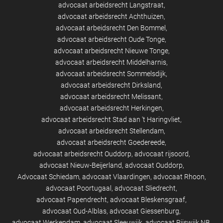
advocaat arbeidsrecht Langstraat
advocaat arbeidsrecht Achthuizen
advocaat arbeidsrecht Den Bommel
advocaat arbeidsrecht Oude Tonge
advocaat arbeidsrecht Nieuwe Tonge
advocaat arbeidsrecht Middelharnis
advocaat arbeidsrecht Sommelsdijk
advocaat arbeidsrecht Dirksland
advocaat arbeidsrecht Melissant
advocaat arbeidsrecht Herkingen
advocaat arbeidsrecht Stad aan 't Haringvliet
advocaat arbeidsrecht Stellendam
advocaat arbeidsrecht Goedereede
advocaat arbeidsrecht Ouddorp
advocaat rijsoord
advocaat Nieuw-Beijerland
advocaat Ouddorp
Advocaat Schiedam
advocaat Vlaardingen
advocaat Rhoon
advocaat Poortugaal
advocaat Sliedrecht
advocaat Papendrecht
advocaat Bleskensgraaf
advocaat Oud-Alblas
advocaat Giessenburg
advocaat Werkendam
advocaat Sleeuwijk
advocaat Rijswijk NB