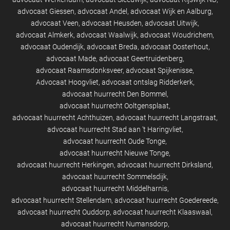
advocaat Giessen
advocaat Andel
advocaat Wijk en Aalburg
advocaat Veen
advocaat Heusden
advocaat Uitwijk
advocaat Almkerk
advocaat Waalwijk
advocaat Woudrichem
advocaat Oudendijk
advocaat Breda
advocaat Oosterhout
advocaat Made
advocaat Geertruidenberg
advocaat Raamsdonksveer
advocaat Spijkenisse
Advocaat Hoogvliet
advocaat ontslag Ridderkerk
advocaat huurrecht Den Bommel
advocaat huurrecht Ooltgensplaat
advocaat huurrecht Achthuizen
advocaat huurrecht Langstraat
advocaat huurrecht Stad aan 't Haringvliet
advocaat huurrecht Oude Tonge
advocaat huurrecht Nieuwe Tonge
advocaat huurrecht Herkingen
advocaat huurrecht Dirksland
advocaat huurrecht Sommelsdijk
advocaat huurrecht Middelharnis
advocaat huurrecht Stellendam
advocaat huurrecht Goedereede
advocaat huurrecht Ouddorp
advocaat huurrecht Klaaswaal
advocaat huurrecht Numansdorp