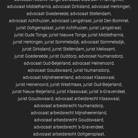
advocaat Middelharnis
advocaat Dirksland
advocaat Herkingen
advocaat Goedereede
advocaat Stellendam
advocaat Achthuizen
advocaat Langstraat
jurist Den Bommel
jurist Ooltgensplaat
jurist Achthuizen
jurist Langstraat
jurist Oude Tonge
jurist Nieuwe Tonge
jurist Middelharnis
jurist Herkingen
jurist Sommelsdijk
advocaat Sommelsdijk
jurist Dirksland
jurist Stellendam
jurist Melissant
jurist Goedereede
jurist Ouddorp
advocaat Numansdorp
advocaat Oud-Beijerland
advocaat Heinenoord
advocaat Goudswaard
jurist Numansdorp
advocaat Mijnsheerenland
advocaat Klaaswaal
jurist Heinenoord
jurist Westmaas
jurist Oud-Beijerland
jurist Nieuw-Beijerland
jurist Klaaswaal
jurist 's-Gravendeel
jurist Goudswaard
advocaat arbeidsrecht Klaaswaal
advocaat arbeidsrecht Numansdorp
advocaat arbeidsrecht Mijnsheerenland
advocaat arbeidsrecht Goudswaard
advocaat arbeidsrecht 's-Gravendeel
advocaat arbeidsrecht Ooltgensplaat