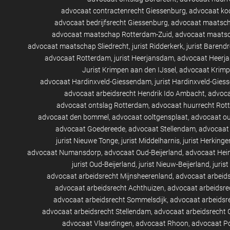
advocaat contractenrecht Giessenburg
advocaat ko
advocaat bedrijfsrecht Giessenburg
advocaat maatsch
advocaat maatschap Rotterdam-Zuid
advocaat maatsc
advocaat maatschap Sliedrecht
jurist Ridderkerk
jurist Barend
advocaat Rotterdam
jurist Heerjansdam
advocaat Heerj
Jurist Krimpen aan den IJssel
advocaat Krimp
advocaat Hardinxveld-Giessendam
jurist Hardinxveld-Gie
advocaat arbeidsrecht Hendrik Ido Ambacht
advoca
advocaat ontslag Rotterdam
advocaat huurrecht Rot
advocaat den bommel
advocaat ooltgensplaat
advocaat ou
advocaat Goedereede
advocaat Stellendam
advocaat
jurist Nieuwe Tonge
jurist Middelharnis
jurist Herkinge
advocaat Numansdorp
advocaat Oud-Beijerland
advocaat Hei
jurist Oud-Beijerland
jurist Nieuw-Beijerland
juris
advocaat arbeidsrecht Mijnsheerenland
advocaat arbeid
advocaat arbeidsrecht Achthuizen
advocaat arbeidsr
advocaat arbeidsrecht Sommelsdijk
advocaat arbeidsre
advocaat arbeidsrecht Stellendam
advocaat arbeidsrecht
advocaat Vlaardingen
advocaat Rhoon
advocaat P