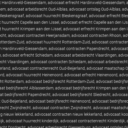
t Hardinxveld-Giessendam
advocaat erfrecht Hardinxveld-Giessendam
hem
advocaat arbeidsrecht Oud-Alblas
advocaat ontslag Oud-Alblas
adv
Bleskensgraaf
advocaat huurrecht Bleskensgraaf
advocaat erfrecht Bl
 huurrecht Capelle aan den IJssel
advocaat erfrecht Capelle aan den IJs
 huurrecht Krimpen aan den IJssel
advocaat erfrecht Krimpen aan den I
echt
advocaat contracten Heerjansdam
advocaat contracten Rhoon
ad
otterdam-Zuid
advocaat huurrecht Rotterdam-Zuid
advocaat contracte
n Hardinxveld-Giessendam
advocaat contracten Papendrecht
advocaat 
m
advocaat erfrecht Schiedam
advocaat arbeidsrecht Vlaardingen
advoc
echt Vlaardingen
advocaat contracten Schiedam
advocaat arbeidsrecht
erland
advocaat contractenrecht Oud-Beijerland
advocaat maatschap Ou
ord
advocaat huurrecht Heinenoord
advocaat erfrecht Heinenoord
advo
cht Rotterdam
advocaat bedrijfsrecht Rotterdam-Zuid
advocaat bedrijfs
at bedrijfsrecht Alblasserdam
advocaat bedrijfsrecht Krimpen aan den 
t bedrijfsrecht Papendrecht
advocaat bedrijfsrecht Sliedrecht
advocaat
t Oud-Beijerland
advocaat bedrijfsrecht Heinenoord
advocaat bedrijfsre
recht Zwijndrecht
advocaat contracten Zwijndrecht
advocaat maatscha
g nieuw lekkerland
advocaat contracten nieuw lekkerland
advocaat koo
ijk
advocaat huurrecht kinderdijk
advocaat contractenrecht Kinderdijk
echt Dordrecht
advocaat arbeidsrecht Giessenburg
advocaat ontslag G