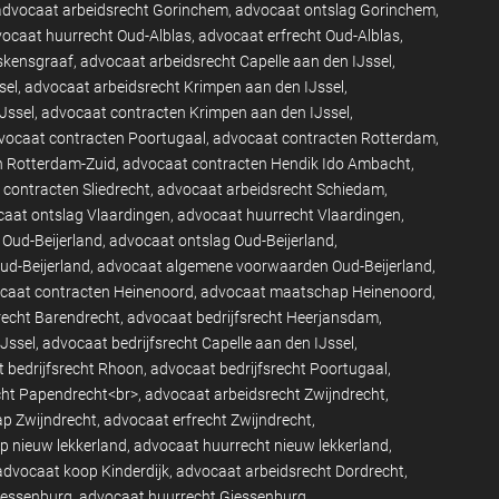
advocaat arbeidsrecht Gorinchem
advocaat ontslag Gorinchem
ocaat huurrecht Oud-Alblas
advocaat erfrecht Oud-Alblas
eskensgraaf
advocaat arbeidsrecht Capelle aan den IJssel
sel
advocaat arbeidsrecht Krimpen aan den IJssel
Jssel
advocaat contracten Krimpen aan den IJssel
vocaat contracten Poortugaal
advocaat contracten Rotterdam
n Rotterdam-Zuid
advocaat contracten Hendik Ido Ambacht
contracten Sliedrecht
advocaat arbeidsrecht Schiedam
aat ontslag Vlaardingen
advocaat huurrecht Vlaardingen
 Oud-Beijerland
advocaat ontslag Oud-Beijerland
d-Beijerland
advocaat algemene voorwaarden Oud-Beijerland
caat contracten Heinenoord
advocaat maatschap Heinenoord
recht Barendrecht
advocaat bedrijfsrecht Heerjansdam
IJssel
advocaat bedrijfsrecht Capelle aan den IJssel
 bedrijfsrecht Rhoon
advocaat bedrijfsrecht Poortugaal
cht Papendrecht<br>
advocaat arbeidsrecht Zwijndrecht
p Zwijndrecht
advocaat erfrecht Zwijndrecht
p nieuw lekkerland
advocaat huurrecht nieuw lekkerland
advocaat koop Kinderdijk
advocaat arbeidsrecht Dordrecht
iessenburg
advocaat huurrecht Giessenburg