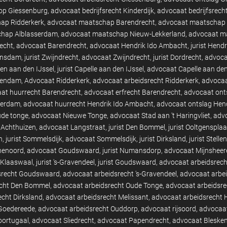
op Giessenburg
advocaat bedrijfsrecht Kinderdijk
advocaat bedrijfsrech
ap Ridderkerk
advocaat maatschap Barendrecht
advocaat maatschap 
hap Alblasserdam
advocaat maatschap Nieuw-Lekkerland
advocaat m
recht
advocaat Barendrecht
advocaat Hendrik Ido Ambacht
jurist Hend
ansdam
jurist Zwijndrecht
advocaat Zwijndrecht
jurist Dordrecht
advoca
en aan den IJssel
jurist Capelle aan den IJssel
advocaat Capelle aan den
ssendam
Advocaat Ridderkerk
advocaat arbeidsrecht Ridderkerk
advocaa
at huurrecht Barendrecht
advocaat erfrecht Barendrecht
advocaat ont
terdam
advocaat huurrecht Hendrik Ido Ambacht
advocaat ontslag Hen
de tonge
advocaat Nieuwe Tonge
advocaat Stad aan 't Haringvliet
advo
 Achthuizen
advocaat Langstraat
jurist Den Bommel
jurist Ooltgensplaa
n
jurist Sommelsdijk
advocaat Sommelsdijk
jurist Dirksland
jurist Stell
nenoord
advocaat Goudswaard
jurist Numansdorp
advocaat Mijnsheer
t Klaaswaal
jurist 's-Gravendeel
jurist Goudswaard
advocaat arbeidsrec
srecht Goudswaard
advocaat arbeidsrecht 's-Gravendeel
advocaat arbei
echt Den Bommel
advocaat arbeidsrecht Oude Tonge
advocaat arbeidsr
cht Dirksland
advocaat arbeidsrecht Melissant
advocaat arbeidsrecht 
 Goedereede
advocaat arbeidsrecht Ouddorp
advocaat rijsoord
advocaat
oortugaal
advocaat Sliedrecht
advocaat Papendrecht
advocaat Bleske