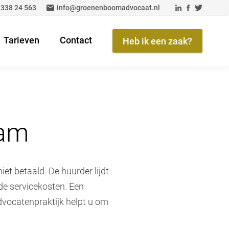
 338 24 563
info@groenenboomadvocaat.nl
Tarieven
Contact
Heb ik een zaak?
dam
t betaald. De huurder lijdt
de servicekosten. Een
dvocatenpraktijk helpt u om