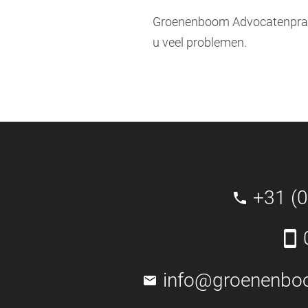
Groenenboom Advocatenprakt
u veel problemen.
+31 (
info@groenenbo