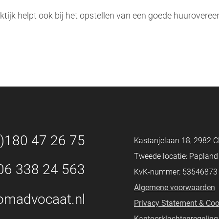
ijk helpt ook bij het opstellen van een goede huurover
0)180 47 26 75
Kastanjelaan 18, 2982 C
Tweede locatie: Paplan
06 338 24 563
KvK-nummer: 53546873
Algemene voorwaarden
omadvocaat.nl
Privacy Statement & Coo
Kantoorklachtenregeling