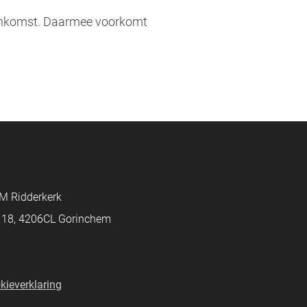
eenkomst. Daarmee voorkomt
M Ridderkerk
d 18, 4206CL Gorinchem
kieverklaring