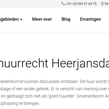
+31 (0)180 47 26 75
06
sgebieden
Meer over
Blog
Ervaringen
huurrecht Heerjans
ereenkomst kunnen discussies ontstaan. De huur wordt nie
kkage of een ander gebrek. Er is verschil van mening over 
 en gedraagt zich niet als ‘goed huurder’. Groenenboom A
 oplossing te brengen.