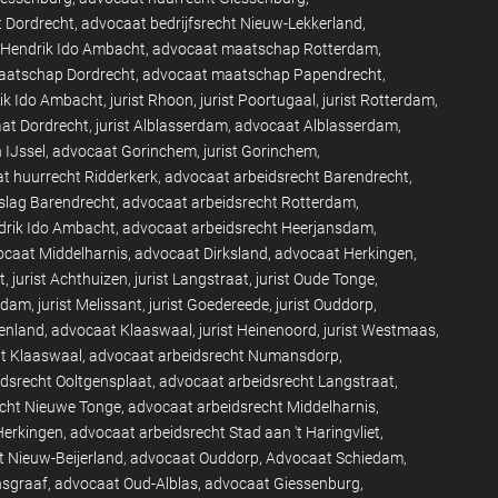
t Dordrecht
advocaat bedrijfsrecht Nieuw-Lekkerland
Hendrik Ido Ambacht
advocaat maatschap Rotterdam
aatschap Dordrecht
advocaat maatschap Papendrecht
rik Ido Ambacht
jurist Rhoon
jurist Poortugaal
jurist Rotterdam
at Dordrecht
jurist Alblasserdam
advocaat Alblasserdam
 IJssel
advocaat Gorinchem
jurist Gorinchem
t huurrecht Ridderkerk
advocaat arbeidsrecht Barendrecht
slag Barendrecht
advocaat arbeidsrecht Rotterdam
drik Ido Ambacht
advocaat arbeidsrecht Heerjansdam
caat Middelharnis
advocaat Dirksland
advocaat Herkingen
t
jurist Achthuizen
jurist Langstraat
jurist Oude Tonge
endam
jurist Melissant
jurist Goedereede
jurist Ouddorp
enland
advocaat Klaaswaal
jurist Heinenoord
jurist Westmaas
ht Klaaswaal
advocaat arbeidsrecht Numansdorp
dsrecht Ooltgensplaat
advocaat arbeidsrecht Langstraat
echt Nieuwe Tonge
advocaat arbeidsrecht Middelharnis
Herkingen
advocaat arbeidsrecht Stad aan 't Haringvliet
 Nieuw-Beijerland
advocaat Ouddorp
Advocaat Schiedam
nsgraaf
advocaat Oud-Alblas
advocaat Giessenburg