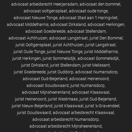
advocaat arbeidsrecht Heerjansdam
advocaat den bommel
advocaat ooltgensplaat
advocaat oude tonge
advocaat Nieuwe Tonge
advocaat Stad aan 't Haringvliet
advocaat Middelharnis
advocaat Dirksland
advocaat Herkingen
advocaat Goedereede
advocaat Stellendam
advocaat Achthuizen
advocaat Langstraat
jurist Den Bommel
jurist Ooltgensplaat
jurist Achthuizen
jurist Langstraat
jurist Oude Tonge
jurist Nieuwe Tonge
jurist Middelharnis
jurist Herkingen
jurist Sommelsdijk
advocaat Sommelsdijk
jurist Dirksland
jurist Stellendam
jurist Melissant
jurist Goedereede
jurist Ouddorp
advocaat Numansdorp
advocaat Oud-Beijerland
advocaat Heinenoord
advocaat Goudswaard
jurist Numansdorp
advocaat Mijnsheerenland
advocaat Klaaswaal
jurist Heinenoord
jurist Westmaas
jurist Oud-Beijerland
jurist Nieuw-Beijerland
jurist Klaaswaal
jurist 's-Gravendeel
jurist Goudswaard
advocaat arbeidsrecht Klaaswaal
advocaat arbeidsrecht Numansdorp
advocaat arbeidsrecht Mijnsheerenland