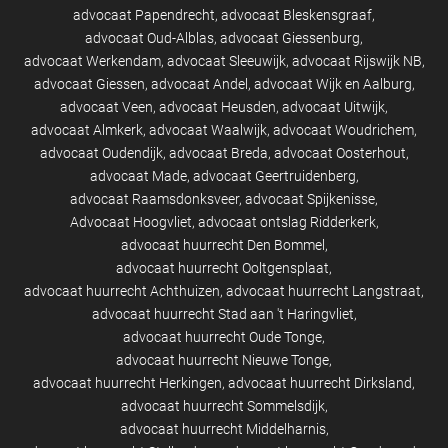
advocaat Papendrecht
advocaat Bleskensgraaf
advocaat Oud-Alblas
advocaat Giessenburg
advocaat Werkendam
advocaat Sleeuwijk
advocaat Rijswijk NB
advocaat Giessen
advocaat Andel
advocaat Wijk en Aalburg
advocaat Veen
advocaat Heusden
advocaat Uitwijk
advocaat Almkerk
advocaat Waalwijk
advocaat Woudrichem
advocaat Oudendijk
advocaat Breda
advocaat Oosterhout
advocaat Made
advocaat Geertruidenberg
advocaat Raamsdonksveer
advocaat Spijkenisse
Advocaat Hoogvliet
advocaat ontslag Ridderkerk
advocaat huurrecht Den Bommel
advocaat huurrecht Ooltgensplaat
advocaat huurrecht Achthuizen
advocaat huurrecht Langstraat
advocaat huurrecht Stad aan 't Haringvliet
advocaat huurrecht Oude Tonge
advocaat huurrecht Nieuwe Tonge
advocaat huurrecht Herkingen
advocaat huurrecht Dirksland
advocaat huurrecht Sommelsdijk
advocaat huurrecht Middelharnis