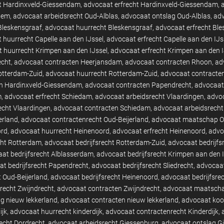
t Hardinxveld-Giessendam
advocaat erfrecht Hardinxveld-Giessendam
hem
advocaat arbeidsrecht Oud-Alblas
advocaat ontslag Oud-Alblas
adv
Bleskensgraaf
advocaat huurrecht Bleskensgraaf
advocaat erfrecht Bl
 huurrecht Capelle aan den IJssel
advocaat erfrecht Capelle aan den IJs
 huurrecht Krimpen aan den IJssel
advocaat erfrecht Krimpen aan den I
echt
advocaat contracten Heerjansdam
advocaat contracten Rhoon
ad
otterdam-Zuid
advocaat huurrecht Rotterdam-Zuid
advocaat contracte
n Hardinxveld-Giessendam
advocaat contracten Papendrecht
advocaat 
m
advocaat erfrecht Schiedam
advocaat arbeidsrecht Vlaardingen
advoc
echt Vlaardingen
advocaat contracten Schiedam
advocaat arbeidsrecht
erland
advocaat contractenrecht Oud-Beijerland
advocaat maatschap Ou
ord
advocaat huurrecht Heinenoord
advocaat erfrecht Heinenoord
advo
cht Rotterdam
advocaat bedrijfsrecht Rotterdam-Zuid
advocaat bedrijfs
at bedrijfsrecht Alblasserdam
advocaat bedrijfsrecht Krimpen aan den 
t bedrijfsrecht Papendrecht
advocaat bedrijfsrecht Sliedrecht
advocaat
t Oud-Beijerland
advocaat bedrijfsrecht Heinenoord
advocaat bedrijfsre
recht Zwijndrecht
advocaat contracten Zwijndrecht
advocaat maatscha
g nieuw lekkerland
advocaat contracten nieuw lekkerland
advocaat koo
ijk
advocaat huurrecht kinderdijk
advocaat contractenrecht Kinderdijk
echt Dordrecht
advocaat arbeidsrecht Giessenburg
advocaat ontslag G