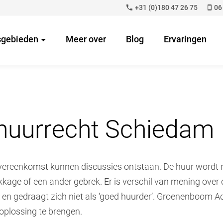
+31 (0)180 47 26 75
06
sgebieden
Meer over
Blog
Ervaringen
huurrecht Schiedam
ereenkomst kunnen discussies ontstaan. De huur wordt nie
kkage of een ander gebrek. Er is verschil van mening over 
 en gedraagt zich niet als ‘goed huurder’. Groenenboom A
 oplossing te brengen.