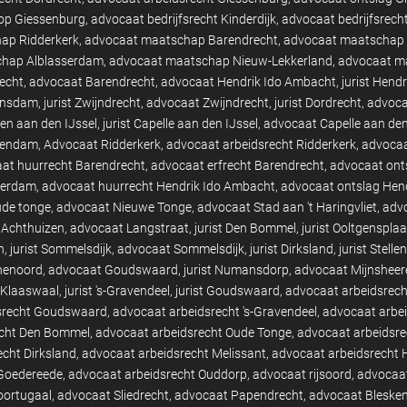
op Giessenburg
advocaat bedrijfsrecht Kinderdijk
advocaat bedrijfsrech
ap Ridderkerk
advocaat maatschap Barendrecht
advocaat maatschap 
hap Alblasserdam
advocaat maatschap Nieuw-Lekkerland
advocaat m
recht
advocaat Barendrecht
advocaat Hendrik Ido Ambacht
jurist Hend
ansdam
jurist Zwijndrecht
advocaat Zwijndrecht
jurist Dordrecht
advoca
en aan den IJssel
jurist Capelle aan den IJssel
advocaat Capelle aan den
ssendam
Advocaat Ridderkerk
advocaat arbeidsrecht Ridderkerk
advocaa
at huurrecht Barendrecht
advocaat erfrecht Barendrecht
advocaat ont
terdam
advocaat huurrecht Hendrik Ido Ambacht
advocaat ontslag Hen
de tonge
advocaat Nieuwe Tonge
advocaat Stad aan 't Haringvliet
advo
 Achthuizen
advocaat Langstraat
jurist Den Bommel
jurist Ooltgensplaa
n
jurist Sommelsdijk
advocaat Sommelsdijk
jurist Dirksland
jurist Stell
nenoord
advocaat Goudswaard
jurist Numansdorp
advocaat Mijnsheer
t Klaaswaal
jurist 's-Gravendeel
jurist Goudswaard
advocaat arbeidsrec
srecht Goudswaard
advocaat arbeidsrecht 's-Gravendeel
advocaat arbei
echt Den Bommel
advocaat arbeidsrecht Oude Tonge
advocaat arbeidsr
cht Dirksland
advocaat arbeidsrecht Melissant
advocaat arbeidsrecht 
 Goedereede
advocaat arbeidsrecht Ouddorp
advocaat rijsoord
advocaat
oortugaal
advocaat Sliedrecht
advocaat Papendrecht
advocaat Bleske