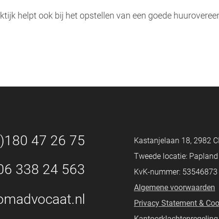
ijk helpt ook bij het opstellen van een goede huurover
0)180 47 26 75
Kastanjelaan 18, 2982 C
Tweede locatie: Paplan
06 338 24 563
KvK-nummer: 53546873
Algemene voorwaarden
omadvocaat.nl
Privacy Statement & Coo
Kantoorklachtenregeling