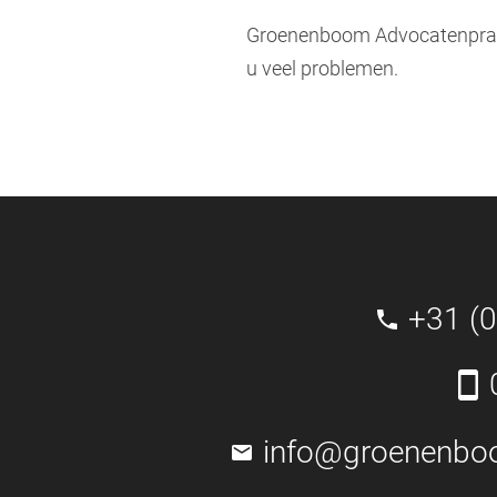
Groenenboom Advocatenprakt
u veel problemen.
+31 (
info@groenenbo