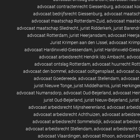
advocaat contractenrecht Giessenburg
advocaat ko
advocaat bedrijfsrecht Giessenburg
advocaat maatsch
advocaat maatschap Rotterdam-Zuid
advocaat maatsc
advocaat maatschap Sliedrecht
jurist Ridderkerk
jurist Barend
advocaat Rotterdam
jurist Heerjansdam
advocaat Heerj
Jurist Krimpen aan den IJssel
advocaat Krimp
advocaat Hardinxveld-Giessendam
jurist Hardinxveld-Gie
advocaat arbeidsrecht Hendrik Ido Ambacht
advoca
advocaat ontslag Rotterdam
advocaat huurrecht Rot
advocaat den bommel
advocaat ooltgensplaat
advocaat ou
advocaat Goedereede
advocaat Stellendam
advocaat
jurist Nieuwe Tonge
jurist Middelharnis
jurist Herkinge
advocaat Numansdorp
advocaat Oud-Beijerland
advocaat Hei
jurist Oud-Beijerland
jurist Nieuw-Beijerland
juris
advocaat arbeidsrecht Mijnsheerenland
advocaat arbeid
advocaat arbeidsrecht Achthuizen
advocaat arbeidsr
advocaat arbeidsrecht Sommelsdijk
advocaat arbeidsre
advocaat arbeidsrecht Stellendam
advocaat arbeidsrecht
advocaat Vlaardingen
advocaat Rhoon
advocaat P