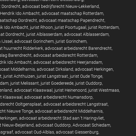
t Dordrecht
advocaat bedrijfsrecht Nieuw-Lekkerland
Hendrik Ido Ambacht
advocaat maatschap Rotterdam
aatschap Dordrecht
advocaat maatschap Papendrecht
rik Ido Ambacht
jurist Rhoon
jurist Poortugaal
jurist Rotterdam
at Dordrecht
jurist Alblasserdam
advocaat Alblasserdam
 IJssel
advocaat Gorinchem
jurist Gorinchem
t huurrecht Ridderkerk
advocaat arbeidsrecht Barendrecht
slag Barendrecht
advocaat arbeidsrecht Rotterdam
drik Ido Ambacht
advocaat arbeidsrecht Heerjansdam
caat Middelharnis
advocaat Dirksland
advocaat Herkingen
t
jurist Achthuizen
jurist Langstraat
jurist Oude Tonge
endam
jurist Melissant
jurist Goedereede
jurist Ouddorp
enland
advocaat Klaaswaal
jurist Heinenoord
jurist Westmaas
ht Klaaswaal
advocaat arbeidsrecht Numansdorp
dsrecht Ooltgensplaat
advocaat arbeidsrecht Langstraat
echt Nieuwe Tonge
advocaat arbeidsrecht Middelharnis
Herkingen
advocaat arbeidsrecht Stad aan 't Haringvliet
 Nieuw-Beijerland
advocaat Ouddorp
Advocaat Schiedam
nsgraaf
advocaat Oud-Alblas
advocaat Giessenburg