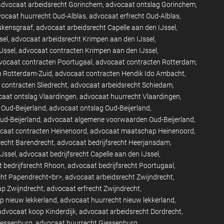
advocaat arbeidsrecht Gorinchem
advocaat ontslag Gorinchem
ocaat huurrecht Oud-Alblas
advocaat erfrecht Oud-Alblas
eskensgraaf
advocaat arbeidsrecht Capelle aan den IJssel
sel
advocaat arbeidsrecht Krimpen aan den IJssel
Jssel
advocaat contracten Krimpen aan den IJssel
vocaat contracten Poortugaal
advocaat contracten Rotterdam
n Rotterdam-Zuid
advocaat contracten Hendik Ido Ambacht
contracten Sliedrecht
advocaat arbeidsrecht Schiedam
aat ontslag Vlaardingen
advocaat huurrecht Vlaardingen
 Oud-Beijerland
advocaat ontslag Oud-Beijerland
d-Beijerland
advocaat algemene voorwaarden Oud-Beijerland
caat contracten Heinenoord
advocaat maatschap Heinenoord
recht Barendrecht
advocaat bedrijfsrecht Heerjansdam
IJssel
advocaat bedrijfsrecht Capelle aan den IJssel
 bedrijfsrecht Rhoon
advocaat bedrijfsrecht Poortugaal
cht Papendrecht<br>
advocaat arbeidsrecht Zwijndrecht
p Zwijndrecht
advocaat erfrecht Zwijndrecht
p nieuw lekkerland
advocaat huurrecht nieuw lekkerland
advocaat koop Kinderdijk
advocaat arbeidsrecht Dordrecht
iessenburg
advocaat huurrecht Giessenburg