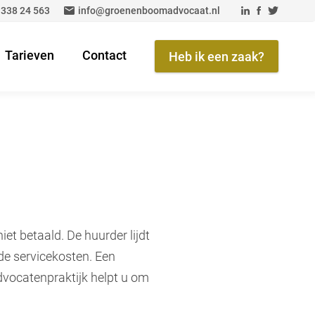
 338 24 563
info@groenenboomadvocaat.nl
Tarieven
Contact
Heb ik een zaak?
t betaald. De huurder lijdt
de servicekosten. Een
dvocatenpraktijk helpt u om