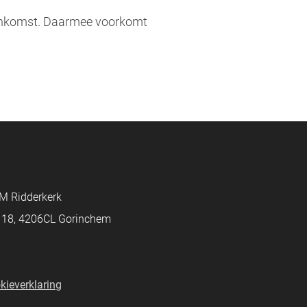
eenkomst. Daarmee voorkomt
M Ridderkerk
d 18, 4206CL Gorinchem
kieverklaring