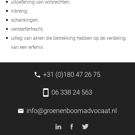
uitoefening van wilsrechten;
inbreng;
schenkingen;
versterferfrecht;
uitleg van akten die betrekking hebben op de verdeling
van een erfenis
+31 (0)180 47 26 75
06 338 24 563
info@groenenboomadvocaat.nl