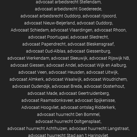
advocaat arbeidsrecht Stellendam
advocaat arbeidsrecht Goedereede
advocaat arbeidsrecht Ouddorp
advocaat rijsoord
advocaat Nieuw-Beijerland
advocaat Ouddorp
Advocaat Schiedam
advocaat Vlaardingen
advocaat Rhoon
advocaat Poortugaal
advocaat Sliedrecht
advocaat Papendrecht
advocaat Bleskensgraaf
advocaat Oud-Alblas
advocaat Giessenburg
advocaat Werkendam
advocaat Sleeuwijk
advocaat Rijswijk NB
advocaat Giessen
advocaat Andel
advocaat Wijk en Aalburg
advocaat Veen
advocaat Heusden
advocaat Uitwijk
advocaat Almkerk
advocaat Waalwijk
advocaat Woudrichem
advocaat Oudendijk
advocaat Breda
advocaat Oosterhout
advocaat Made
advocaat Geertruidenberg
advocaat Raamsdonksveer
advocaat Spijkenisse
Advocaat Hoogvliet
advocaat ontslag Ridderkerk
advocaat huurrecht Den Bommel
advocaat huurrecht Ooltgensplaat
advocaat huurrecht Achthuizen
advocaat huurrecht Langstraat
advocaat huurrecht Stad aan 't Haringvliet