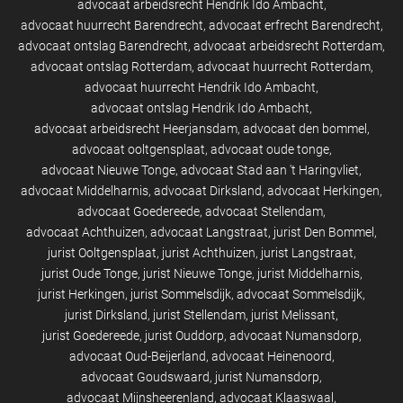
advocaat arbeidsrecht Hendrik Ido Ambacht
advocaat huurrecht Barendrecht
advocaat erfrecht Barendrecht
advocaat ontslag Barendrecht
advocaat arbeidsrecht Rotterdam
advocaat ontslag Rotterdam
advocaat huurrecht Rotterdam
advocaat huurrecht Hendrik Ido Ambacht
advocaat ontslag Hendrik Ido Ambacht
advocaat arbeidsrecht Heerjansdam
advocaat den bommel
advocaat ooltgensplaat
advocaat oude tonge
advocaat Nieuwe Tonge
advocaat Stad aan 't Haringvliet
advocaat Middelharnis
advocaat Dirksland
advocaat Herkingen
advocaat Goedereede
advocaat Stellendam
advocaat Achthuizen
advocaat Langstraat
jurist Den Bommel
jurist Ooltgensplaat
jurist Achthuizen
jurist Langstraat
jurist Oude Tonge
jurist Nieuwe Tonge
jurist Middelharnis
jurist Herkingen
jurist Sommelsdijk
advocaat Sommelsdijk
jurist Dirksland
jurist Stellendam
jurist Melissant
jurist Goedereede
jurist Ouddorp
advocaat Numansdorp
advocaat Oud-Beijerland
advocaat Heinenoord
advocaat Goudswaard
jurist Numansdorp
advocaat Mijnsheerenland
advocaat Klaaswaal