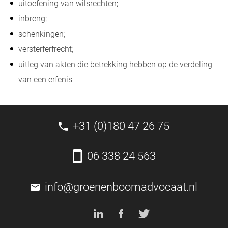
uitoefening van wilsrechten;
inbreng;
schenkingen;
versterferfrecht;
uitleg van akten die betrekking hebben op de verdeling
van een erfenis
+31 (0)180 47 26 75
06 338 24 563
info@groenenboomadvocaat.nl