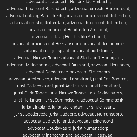
advocaat arbeidsrecht Hendrik Ido Ambacht
advocaat huurrecht Barendrecht
advocaat erfrecht Barendrecht
advocaat ontslag Barendrecht
advocaat arbeidsrecht Rotterdam
advocaat ontslag Rotterdam
advocaat huurrecht Rotterdam
advocaat huurrecht Hendrik Ido Ambacht
advocaat ontslag Hendrik Ido Ambacht
advocaat arbeidsrecht Heerjansdam
advocaat den bommel
advocaat ooltgensplaat
advocaat oude tonge
advocaat Nieuwe Tonge
advocaat Stad aan 't Haringvliet
advocaat Middelharnis
advocaat Dirksland
advocaat Herkingen
advocaat Goedereede
advocaat Stellendam
advocaat Achthuizen
advocaat Langstraat
jurist Den Bommel
jurist Ooltgensplaat
jurist Achthuizen
jurist Langstraat
jurist Oude Tonge
jurist Nieuwe Tonge
jurist Middelharnis
jurist Herkingen
jurist Sommelsdijk
advocaat Sommelsdijk
jurist Dirksland
jurist Stellendam
jurist Melissant
jurist Goedereede
jurist Ouddorp
advocaat Numansdorp
advocaat Oud-Beijerland
advocaat Heinenoord
advocaat Goudswaard
jurist Numansdorp
advocaat Mijnsheerenland
advocaat Klaaswaal