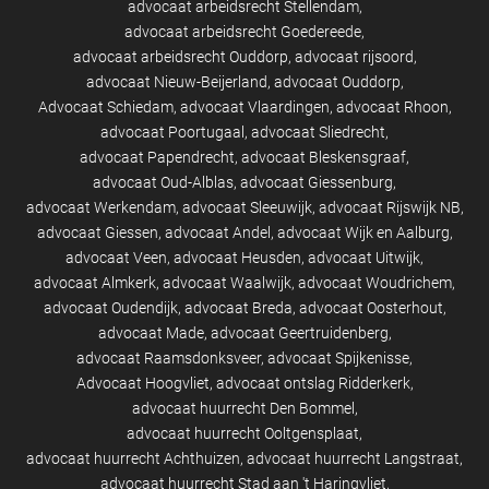
advocaat arbeidsrecht Stellendam
advocaat arbeidsrecht Goedereede
advocaat arbeidsrecht Ouddorp
advocaat rijsoord
advocaat Nieuw-Beijerland
advocaat Ouddorp
Advocaat Schiedam
advocaat Vlaardingen
advocaat Rhoon
advocaat Poortugaal
advocaat Sliedrecht
advocaat Papendrecht
advocaat Bleskensgraaf
advocaat Oud-Alblas
advocaat Giessenburg
advocaat Werkendam
advocaat Sleeuwijk
advocaat Rijswijk NB
advocaat Giessen
advocaat Andel
advocaat Wijk en Aalburg
advocaat Veen
advocaat Heusden
advocaat Uitwijk
advocaat Almkerk
advocaat Waalwijk
advocaat Woudrichem
advocaat Oudendijk
advocaat Breda
advocaat Oosterhout
advocaat Made
advocaat Geertruidenberg
advocaat Raamsdonksveer
advocaat Spijkenisse
Advocaat Hoogvliet
advocaat ontslag Ridderkerk
advocaat huurrecht Den Bommel
advocaat huurrecht Ooltgensplaat
advocaat huurrecht Achthuizen
advocaat huurrecht Langstraat
advocaat huurrecht Stad aan 't Haringvliet