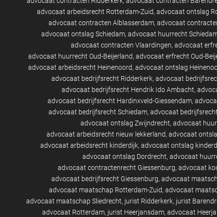
advocaat contracten Ridderkerk
advocaat contracten Barendr
advocaat arbeidsrecht Rotterdam-Zuid
advocaat ontslag R
advocaat contracten Alblasserdam
advocaat contracte
advocaat ontslag Schiedam
advocaat huurrecht Schieda
advocaat contracten Vlaardingen
advocaat erfr
advocaat huurrecht Oud-Beijerland
advocaat erfrecht Oud-Beij
advocaat arbeidsrecht Heinenoord
advocaat ontslag Heineno
advocaat bedrijfsrecht Ridderkerk
advocaat bedrijfsre
advocaat bedrijfsrecht Hendrik Ido Ambacht
advoca
advocaat bedrijfsrecht Hardinxveld-Giessendam
advocaa
advocaat bedrijfsrecht Schiedam
advocaat bedrijfsrech
advocaat ontslag Zwijndrecht
advocaat huur
advocaat arbeidsrecht nieuw lekkerland
advocaat ontsla
advocaat arbeidsrecht kinderdijk
advocaat ontslag kinderd
advocaat ontslag Dordrecht
advocaat huurr
advocaat contractenrecht Giessenburg
advocaat ko
advocaat bedrijfsrecht Giessenburg
advocaat maatsch
advocaat maatschap Rotterdam-Zuid
advocaat maatsc
advocaat maatschap Sliedrecht
jurist Ridderkerk
jurist Barend
advocaat Rotterdam
jurist Heerjansdam
advocaat Heerj