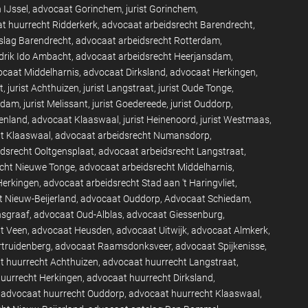
 IJssel
advocaat Gorinchem
jurist Gorinchem
t huurrecht Ridderkerk
advocaat arbeidsrecht Barendrecht
slag Barendrecht
advocaat arbeidsrecht Rotterdam
drik Ido Ambacht
advocaat arbeidsrecht Heerjansdam
caat Middelharnis
advocaat Dirksland
advocaat Herkingen
t
jurist Achthuizen
jurist Langstraat
jurist Oude Tonge
endam
jurist Melissant
jurist Goedereede
jurist Ouddorp
enland
advocaat Klaaswaal
jurist Heinenoord
jurist Westmaas
ht Klaaswaal
advocaat arbeidsrecht Numansdorp
dsrecht Ooltgensplaat
advocaat arbeidsrecht Langstraat
echt Nieuwe Tonge
advocaat arbeidsrecht Middelharnis
Herkingen
advocaat arbeidsrecht Stad aan 't Haringvliet
 Nieuw-Beijerland
advocaat Ouddorp
Advocaat Schiedam
nsgraaf
advocaat Oud-Alblas
advocaat Giessenburg
t Veen
advocaat Heusden
advocaat Uitwijk
advocaat Almkerk
truidenberg
advocaat Raamsdonksveer
advocaat Spijkenisse
t huurrecht Achthuizen
advocaat huurrecht Langstraat
uurrecht Herkingen
advocaat huurrecht Dirksland
advocaat huurrecht Ouddorp
advocaat huurrecht Klaaswaal