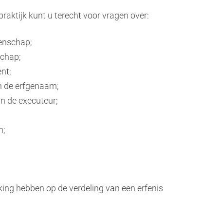
ktijk kunt u terecht voor vragen over:
enschap;
schap;
nt;
an de erfgenaam;
n de executeur;
n;
kking hebben op de verdeling van een erfenis