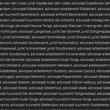
en aan den IJssel
jurist Capelle aan den IJssel
advocaat Capelle aan den
ssendam
Advocaat Ridderkerk
advocaat arbeidsrecht Ridderkerk
advocaa
at huurrecht Barendrecht
advocaat erfrecht Barendrecht
advocaat ont
terdam
advocaat huurrecht Hendrik Ido Ambacht
advocaat ontslag Hen
de tonge
advocaat Nieuwe Tonge
advocaat Stad aan 't Haringvliet
advo
 Achthuizen
advocaat Langstraat
jurist Den Bommel
jurist Ooltgensplaa
n
jurist Sommelsdijk
advocaat Sommelsdijk
jurist Dirksland
jurist Stell
nenoord
advocaat Goudswaard
jurist Numansdorp
advocaat Mijnsheer
t Klaaswaal
jurist 's-Gravendeel
jurist Goudswaard
advocaat arbeidsrec
srecht Goudswaard
advocaat arbeidsrecht 's-Gravendeel
advocaat arbei
echt Den Bommel
advocaat arbeidsrecht Oude Tonge
advocaat arbeidsr
cht Dirksland
advocaat arbeidsrecht Melissant
advocaat arbeidsrecht 
 Goedereede
advocaat arbeidsrecht Ouddorp
advocaat rijsoord
advocaat
oortugaal
advocaat Sliedrecht
advocaat Papendrecht
advocaat Bleske
B
advocaat Giessen
advocaat Andel
advocaat Wijk en Aalburg
advocaa
k
advocaat Breda
advocaat Oosterhout
advocaat Made
advocaat Geer
caat huurrecht Den Bommel
advocaat huurrecht Ooltgensplaat
advocaa
at huurrecht Oude Tonge
advocaat huurrecht Nieuwe Tonge
advocaat h
harnis
advocaat huurrecht Stellendam
advocaat huurrecht Goedereede