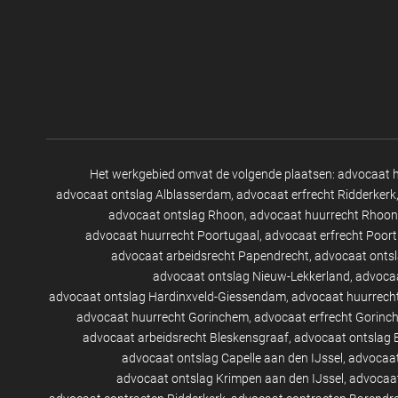
Het werkgebied omvat de volgende plaatsen:
advocaat 
advocaat ontslag Alblasserdam
advocaat erfrecht Ridderkerk
advocaat ontslag Rhoon
advocaat huurrecht Rhoon
advocaat huurrecht Poortugaal
advocaat erfrecht Poor
advocaat arbeidsrecht Papendrecht
advocaat onts
advocaat ontslag Nieuw-Lekkerland
advocaa
advocaat ontslag Hardinxveld-Giessendam
advocaat huurrech
advocaat huurrecht Gorinchem
advocaat erfrecht Gorinc
advocaat arbeidsrecht Bleskensgraaf
advocaat ontslag 
advocaat ontslag Capelle aan den IJssel
advocaat
advocaat ontslag Krimpen aan den IJssel
advocaat