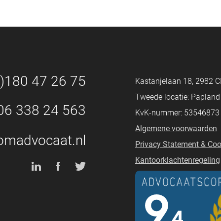
0)180 47 26 75
Kastanjelaan 18, 2982 C
Tweede locatie: Paplan
06 338 24 563
KvK-nummer: 53546873
Algemene voorwaarden
omadvocaat.nl
Privacy Statement & Coo
Kantoorklachtenregeling