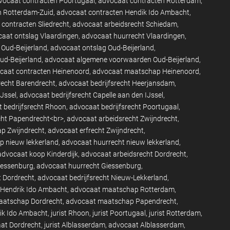
vocaat contracten Poortugaal
advocaat contracten Rotterdam
n Rotterdam-Zuid
advocaat contracten Hendik Ido Ambacht
contracten Sliedrecht
advocaat arbeidsrecht Schiedam
aat ontslag Vlaardingen
advocaat huurrecht Vlaardingen
 Oud-Beijerland
advocaat ontslag Oud-Beijerland
d-Beijerland
advocaat algemene voorwaarden Oud-Beijerland
caat contracten Heinenoord
advocaat maatschap Heinenoord
recht Barendrecht
advocaat bedrijfsrecht Heerjansdam
IJssel
advocaat bedrijfsrecht Capelle aan den IJssel
 bedrijfsrecht Rhoon
advocaat bedrijfsrecht Poortugaal
cht Papendrecht<br>
advocaat arbeidsrecht Zwijndrecht
p Zwijndrecht
advocaat erfrecht Zwijndrecht
p nieuw lekkerland
advocaat huurrecht nieuw lekkerland
advocaat koop Kinderdijk
advocaat arbeidsrecht Dordrecht
iessenburg
advocaat huurrecht Giessenburg
t Dordrecht
advocaat bedrijfsrecht Nieuw-Lekkerland
Hendrik Ido Ambacht
advocaat maatschap Rotterdam
aatschap Dordrecht
advocaat maatschap Papendrecht
rik Ido Ambacht
jurist Rhoon
jurist Poortugaal
jurist Rotterdam
at Dordrecht
jurist Alblasserdam
advocaat Alblasserdam