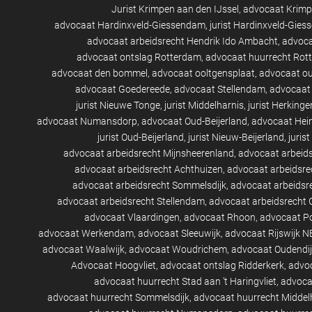
Jurist Krimpen aan den IJssel
advocaat Krimp
advocaat Hardinxveld-Giessendam
jurist Hardinxveld-Gie
advocaat arbeidsrecht Hendrik Ido Ambacht
advoca
advocaat ontslag Rotterdam
advocaat huurrecht Rot
advocaat den bommel
advocaat ooltgensplaat
advocaat ou
advocaat Goedereede
advocaat Stellendam
advocaat
jurist Nieuwe Tonge
jurist Middelharnis
jurist Herkinge
advocaat Numansdorp
advocaat Oud-Beijerland
advocaat Hei
jurist Oud-Beijerland
jurist Nieuw-Beijerland
juris
advocaat arbeidsrecht Mijnsheerenland
advocaat arbeid
advocaat arbeidsrecht Achthuizen
advocaat arbeidsr
advocaat arbeidsrecht Sommelsdijk
advocaat arbeidsre
advocaat arbeidsrecht Stellendam
advocaat arbeidsrecht
advocaat Vlaardingen
advocaat Rhoon
advocaat P
advocaat Werkendam
advocaat Sleeuwijk
advocaat Rijswijk N
advocaat Waalwijk
advocaat Woudrichem
advocaat Oudendij
Advocaat Hoogvliet
advocaat ontslag Ridderkerk
advo
advocaat huurrecht Stad aan 't Haringvliet
advoca
advocaat huurrecht Sommelsdijk
advocaat huurrecht Middel