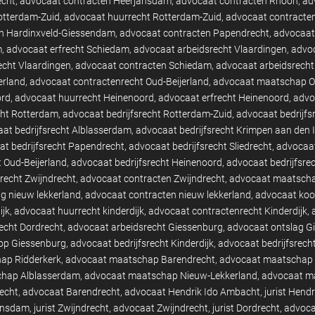
echt
advocaat contracten Heerjansdam
advocaat contracten Rhoon
ad
otterdam-Zuid
advocaat huurrecht Rotterdam-Zuid
advocaat contracte
n Hardinxveld-Giessendam
advocaat contracten Papendrecht
advocaat 
m
advocaat erfrecht Schiedam
advocaat arbeidsrecht Vlaardingen
advoc
echt Vlaardingen
advocaat contracten Schiedam
advocaat arbeidsrecht
erland
advocaat contractenrecht Oud-Beijerland
advocaat maatschap Ou
ord
advocaat huurrecht Heinenoord
advocaat erfrecht Heinenoord
advo
cht Rotterdam
advocaat bedrijfsrecht Rotterdam-Zuid
advocaat bedrijfs
at bedrijfsrecht Alblasserdam
advocaat bedrijfsrecht Krimpen aan den 
t bedrijfsrecht Papendrecht
advocaat bedrijfsrecht Sliedrecht
advocaat
t Oud-Beijerland
advocaat bedrijfsrecht Heinenoord
advocaat bedrijfsre
recht Zwijndrecht
advocaat contracten Zwijndrecht
advocaat maatscha
g nieuw lekkerland
advocaat contracten nieuw lekkerland
advocaat koo
ijk
advocaat huurrecht kinderdijk
advocaat contractenrecht Kinderdijk
echt Dordrecht
advocaat arbeidsrecht Giessenburg
advocaat ontslag G
op Giessenburg
advocaat bedrijfsrecht Kinderdijk
advocaat bedrijfsrech
ap Ridderkerk
advocaat maatschap Barendrecht
advocaat maatschap 
hap Alblasserdam
advocaat maatschap Nieuw-Lekkerland
advocaat m
recht
advocaat Barendrecht
advocaat Hendrik Ido Ambacht
jurist Hend
ansdam
jurist Zwijndrecht
advocaat Zwijndrecht
jurist Dordrecht
advoca