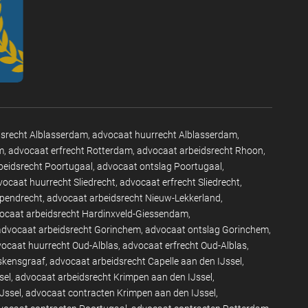
dsrecht Alblasserdam
advocaat huurrecht Alblasserdam
m
advocaat erfrecht Rotterdam
advocaat arbeidsrecht Rhoon
beidsrecht Poortugaal
advocaat ontslag Poortugaal
vocaat huurrecht Sliedrecht
advocaat erfrecht Sliedrecht
apendrecht
advocaat arbeidsrecht Nieuw-Lekkerland
ocaat arbeidsrecht Hardinxveld-Giessendam
advocaat arbeidsrecht Gorinchem
advocaat ontslag Gorinchem
ocaat huurrecht Oud-Alblas
advocaat erfrecht Oud-Alblas
eskensgraaf
advocaat arbeidsrecht Capelle aan den IJssel
sel
advocaat arbeidsrecht Krimpen aan den IJssel
Jssel
advocaat contracten Krimpen aan den IJssel