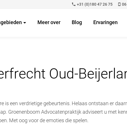
+31 (0)180 47 26 75
06
sgebieden
Meer over
Blog
Ervaringen
rfrecht Oud-Beijerla
re is een verdrietige gebeurtenis. Helaas ontstaan er daa
hap. Groenenboom Advocatenpraktijk adviseert u met kenn
doen. Met oog voor de emoties die spelen.