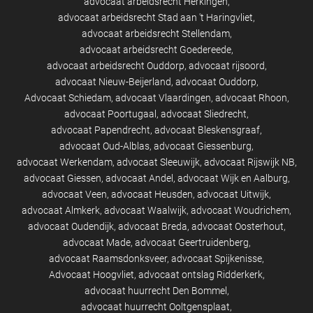
advocaat arbeidsrecht Herkingen
advocaat arbeidsrecht Stad aan 't Haringvliet
advocaat arbeidsrecht Stellendam
advocaat arbeidsrecht Goedereede
advocaat arbeidsrecht Ouddorp
advocaat rijsoord
advocaat Nieuw-Beijerland
advocaat Ouddorp
Advocaat Schiedam
advocaat Vlaardingen
advocaat Rhoon
advocaat Poortugaal
advocaat Sliedrecht
advocaat Papendrecht
advocaat Bleskensgraaf
advocaat Oud-Alblas
advocaat Giessenburg
advocaat Werkendam
advocaat Sleeuwijk
advocaat Rijswijk NB
advocaat Giessen
advocaat Andel
advocaat Wijk en Aalburg
advocaat Veen
advocaat Heusden
advocaat Uitwijk
advocaat Almkerk
advocaat Waalwijk
advocaat Woudrichem
advocaat Oudendijk
advocaat Breda
advocaat Oosterhout
advocaat Made
advocaat Geertruidenberg
advocaat Raamsdonksveer
advocaat Spijkenisse
Advocaat Hoogvliet
advocaat ontslag Ridderkerk
advocaat huurrecht Den Bommel
advocaat huurrecht Ooltgensplaat