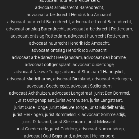
advocaat huurrecht Ridderkerk
advocaat arbeidsrecht Barendrecht
advocaat arbeidsrecht Hendrik Ido Ambacht
advocaat huurrecht Barendrecht
advocaat erfrecht Barendrecht
advocaat ontslag Barendrecht
advocaat arbeidsrecht Rotterdam
advocaat ontslag Rotterdam
advocaat huurrecht Rotterdam
advocaat huurrecht Hendrik Ido Ambacht
advocaat ontslag Hendrik Ido Ambacht
advocaat arbeidsrecht Heerjansdam
advocaat den bommel
advocaat ooltgensplaat
advocaat oude tonge
advocaat Nieuwe Tonge
advocaat Stad aan 't Haringvliet
advocaat Middelharnis
advocaat Dirksland
advocaat Herkingen
advocaat Goedereede
advocaat Stellendam
advocaat Achthuizen
advocaat Langstraat
jurist Den Bommel
jurist Ooltgensplaat
jurist Achthuizen
jurist Langstraat
jurist Oude Tonge
jurist Nieuwe Tonge
jurist Middelharnis
jurist Herkingen
jurist Sommelsdijk
advocaat Sommelsdijk
jurist Dirksland
jurist Stellendam
jurist Melissant
jurist Goedereede
jurist Ouddorp
advocaat Numansdorp
advocaat Oud-Beijerland
advocaat Heinenoord