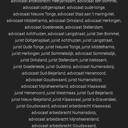
advocaat arbeidsrecht Heerjansdam
advocaat den bommel
advocaat ooltgensplaat
advocaat oude tonge
advocaat Nieuwe Tonge
advocaat Stad aan 't Haringvliet
advocaat Middelharnis
advocaat Dirksland
advocaat Herkingen
advocaat Goedereede
advocaat Stellendam
advocaat Achthuizen
advocaat Langstraat
jurist Den Bommel
jurist Ooltgensplaat
jurist Achthuizen
jurist Langstraat
jurist Oude Tonge
jurist Nieuwe Tonge
jurist Middelharnis
jurist Herkingen
jurist Sommelsdijk
advocaat Sommelsdijk
jurist Dirksland
jurist Stellendam
jurist Melissant
jurist Goedereede
jurist Ouddorp
advocaat Numansdorp
advocaat Oud-Beijerland
advocaat Heinenoord
advocaat Goudswaard
jurist Numansdorp
advocaat Mijnsheerenland
advocaat Klaaswaal
jurist Heinenoord
jurist Westmaas
jurist Oud-Beijerland
jurist Nieuw-Beijerland
jurist Klaaswaal
jurist 's-Gravendeel
jurist Goudswaard
advocaat arbeidsrecht Klaaswaal
advocaat arbeidsrecht Numansdorp
advocaat arbeidsrecht Mijnsheerenland
advocaat arbeidsrecht Goudswaard