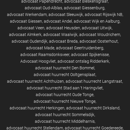
advocaat Papendrecht
advocaat Bleskensgraaf
advocaat Oud-Alblas
advocaat Giessenburg
advocaat Werkendam
advocaat Sleeuwijk
advocaat Rijswijk NB
advocaat Giessen
advocaat Andel
advocaat Wijk en Aalburg
advocaat Veen
advocaat Heusden
advocaat Uitwijk
advocaat Almkerk
advocaat Waalwijk
advocaat Woudrichem
advocaat Oudendijk
advocaat Breda
advocaat Oosterhout
advocaat Made
advocaat Geertruidenberg
advocaat Raamsdonksveer
advocaat Spijkenisse
Advocaat Hoogvliet
advocaat ontslag Ridderkerk
advocaat huurrecht Den Bommel
advocaat huurrecht Ooltgensplaat
advocaat huurrecht Achthuizen
advocaat huurrecht Langstraat
advocaat huurrecht Stad aan 't Haringvliet
advocaat huurrecht Oude Tonge
advocaat huurrecht Nieuwe Tonge
advocaat huurrecht Herkingen
advocaat huurrecht Dirksland
advocaat huurrecht Sommelsdijk
advocaat huurrecht Middelharnis
advocaat huurrecht Stellendam
advocaat huurrecht Goedereede