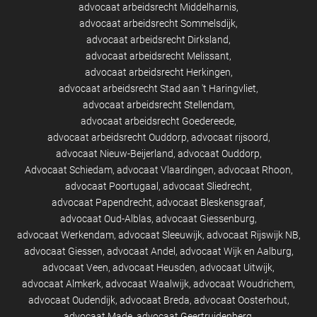
advocaat arbeidsrecht Middelharnis
advocaat arbeidsrecht Sommelsdijk
advocaat arbeidsrecht Dirksland
advocaat arbeidsrecht Melissant
advocaat arbeidsrecht Herkingen
advocaat arbeidsrecht Stad aan 't Haringvliet
advocaat arbeidsrecht Stellendam
advocaat arbeidsrecht Goedereede
advocaat arbeidsrecht Ouddorp
advocaat rijsoord
advocaat Nieuw-Beijerland
advocaat Ouddorp
Advocaat Schiedam
advocaat Vlaardingen
advocaat Rhoon
advocaat Poortugaal
advocaat Sliedrecht
advocaat Papendrecht
advocaat Bleskensgraaf
advocaat Oud-Alblas
advocaat Giessenburg
advocaat Werkendam
advocaat Sleeuwijk
advocaat Rijswijk NB
advocaat Giessen
advocaat Andel
advocaat Wijk en Aalburg
advocaat Veen
advocaat Heusden
advocaat Uitwijk
advocaat Almkerk
advocaat Waalwijk
advocaat Woudrichem
advocaat Oudendijk
advocaat Breda
advocaat Oosterhout
advocaat Made
advocaat Geertruidenberg