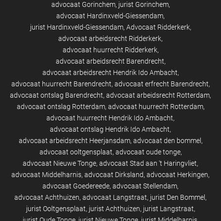
advocaat Gorinchem
jurist Gorinchem
advocaat Hardinxveld-Giessendam
jurist Hardinxveld-Giessendam
Advocaat Ridderkerk
advocaat arbeidsrecht Ridderkerk
advocaat huurrecht Ridderkerk
advocaat arbeidsrecht Barendrecht
advocaat arbeidsrecht Hendrik Ido Ambacht
advocaat huurrecht Barendrecht
advocaat erfrecht Barendrecht
advocaat ontslag Barendrecht
advocaat arbeidsrecht Rotterdam
advocaat ontslag Rotterdam
advocaat huurrecht Rotterdam
advocaat huurrecht Hendrik Ido Ambacht
advocaat ontslag Hendrik Ido Ambacht
advocaat arbeidsrecht Heerjansdam
advocaat den bommel
advocaat ooltgensplaat
advocaat oude tonge
advocaat Nieuwe Tonge
advocaat Stad aan 't Haringvliet
advocaat Middelharnis
advocaat Dirksland
advocaat Herkingen
advocaat Goedereede
advocaat Stellendam
advocaat Achthuizen
advocaat Langstraat
jurist Den Bommel
jurist Ooltgensplaat
jurist Achthuizen
jurist Langstraat
jurist Oude Tonge
jurist Nieuwe Tonge
jurist Middelharnis