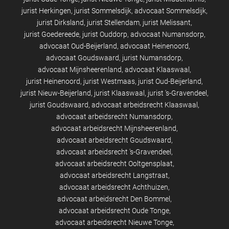
jurist Herkingen
jurist Sommelsdijk
advocaat Sommelsdijk
jurist Dirksland
jurist Stellendam
jurist Melissant
jurist Goedereede
jurist Ouddorp
advocaat Numansdorp
advocaat Oud-Beijerland
advocaat Heinenoord
advocaat Goudswaard
jurist Numansdorp
advocaat Mijnsheerenland
advocaat Klaaswaal
jurist Heinenoord
jurist Westmaas
jurist Oud-Beijerland
jurist Nieuw-Beijerland
jurist Klaaswaal
jurist 's-Gravendeel
jurist Goudswaard
advocaat arbeidsrecht Klaaswaal
advocaat arbeidsrecht Numansdorp
advocaat arbeidsrecht Mijnsheerenland
advocaat arbeidsrecht Goudswaard
advocaat arbeidsrecht 's-Gravendeel
advocaat arbeidsrecht Ooltgensplaat
advocaat arbeidsrecht Langstraat
advocaat arbeidsrecht Achthuizen
advocaat arbeidsrecht Den Bommel
advocaat arbeidsrecht Oude Tonge
advocaat arbeidsrecht Nieuwe Tonge