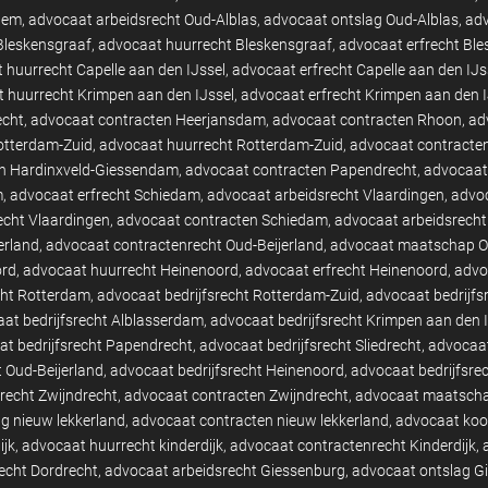
hem
advocaat arbeidsrecht Oud-Alblas
advocaat ontslag Oud-Alblas
adv
Bleskensgraaf
advocaat huurrecht Bleskensgraaf
advocaat erfrecht Bl
 huurrecht Capelle aan den IJssel
advocaat erfrecht Capelle aan den IJs
 huurrecht Krimpen aan den IJssel
advocaat erfrecht Krimpen aan den I
echt
advocaat contracten Heerjansdam
advocaat contracten Rhoon
ad
otterdam-Zuid
advocaat huurrecht Rotterdam-Zuid
advocaat contracte
n Hardinxveld-Giessendam
advocaat contracten Papendrecht
advocaat 
m
advocaat erfrecht Schiedam
advocaat arbeidsrecht Vlaardingen
advoc
echt Vlaardingen
advocaat contracten Schiedam
advocaat arbeidsrecht
erland
advocaat contractenrecht Oud-Beijerland
advocaat maatschap Ou
ord
advocaat huurrecht Heinenoord
advocaat erfrecht Heinenoord
advo
cht Rotterdam
advocaat bedrijfsrecht Rotterdam-Zuid
advocaat bedrijfs
at bedrijfsrecht Alblasserdam
advocaat bedrijfsrecht Krimpen aan den 
t bedrijfsrecht Papendrecht
advocaat bedrijfsrecht Sliedrecht
advocaat
t Oud-Beijerland
advocaat bedrijfsrecht Heinenoord
advocaat bedrijfsre
recht Zwijndrecht
advocaat contracten Zwijndrecht
advocaat maatscha
g nieuw lekkerland
advocaat contracten nieuw lekkerland
advocaat koo
ijk
advocaat huurrecht kinderdijk
advocaat contractenrecht Kinderdijk
echt Dordrecht
advocaat arbeidsrecht Giessenburg
advocaat ontslag G