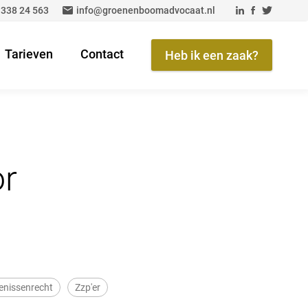
 338 24 563
info@groenenboomadvocaat.nl
Tarieven
Contact
Heb ik een zaak?
r
enissenrecht
Zzp'er