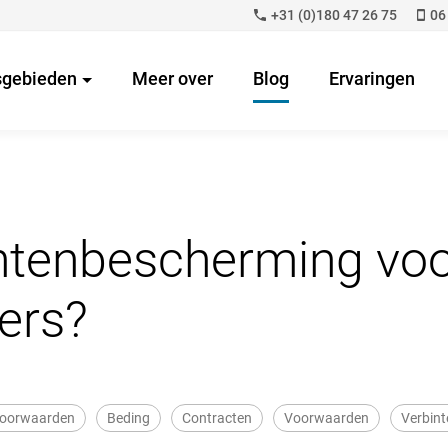
+31 (0)180 47 26 75
06
sgebieden
Meer over
Blog
Ervaringen
tenbescherming voo
ers?
Voorwaarden
Beding
Contracten
Voorwaarden
Verbint