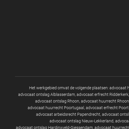
Het werkgebied omvat de volgende plaatsen:
advocaat 
advocaat ontslag Alblasserdam
advocaat erfrecht Ridderkerk
advocaat ontslag Rhoon
advocaat huurrecht Rhoon
advocaat huurrecht Poortugaal
advocaat erfrecht Poor
advocaat arbeidsrecht Papendrecht
advocaat onts
advocaat ontslag Nieuw-Lekkerland
advocaa
advocaat ontslag Hardinxveld-Giessendam
advocaat huurrech