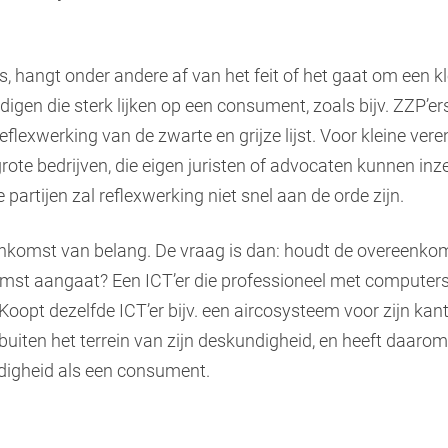
s, hangt onder andere af van het feit of het gaat om een kl
igen die sterk lijken op een consument, zoals bijv. ZZP’er
reflexwerking van de zwarte en grijze lijst. Voor kleine ver
 grote bedrijven, die eigen juristen of advocaten kunnen inz
e partijen zal reflexwerking niet snel aan de orde zijn.
enkomst van belang. De vraag is dan: houdt de overeenko
mst aangaat? Een ICT’er die professioneel met computer
oopt dezelfde ICT’er bijv. een aircosysteem voor zijn kan
 buiten het terrein van zijn deskundigheid, en heeft daarom
ndigheid als een consument.