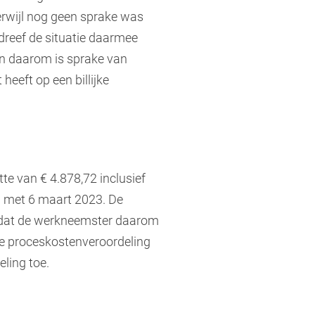
erwijl nog geen sprake was
dreef de situatie daarmee
En daarom is sprake van
heeft op een billijke
te van € 4.878,72 inclusief
n met 6 maart 2023. De
n dat de werkneemster daarom
 de proceskostenveroordeling
ling toe.