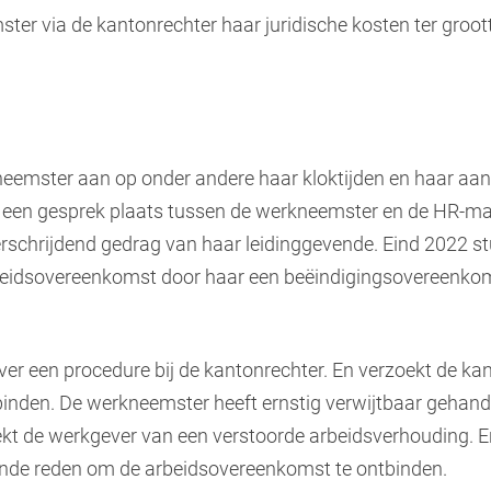
er via de kantonrechter haar juridische kosten ter groot
eemster aan op onder andere haar kloktijden en haar aan
22 een gesprek plaats tussen de werkneemster en de HR-
schrijdend gedrag van haar leidinggevende. Eind 2022 st
rbeidsovereenkomst door haar een beëindigingsovereenkom
er een procedure bij de kantonrechter. En verzoekt de ka
nden. De werkneemster heeft ernstig verwijtbaar gehande
eekt de werkgever van een verstoorde arbeidsverhouding. 
oende reden om de arbeidsovereenkomst te ontbinden.