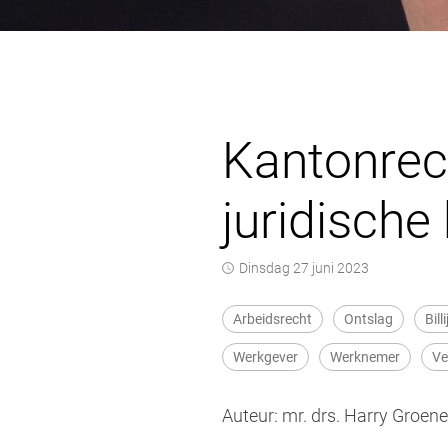
Kantonrech
juridische
dinsdag 27 juni 2023
Arbeidsrecht
Ontslag
Bil
Werkgever
Werknemer
Ve
Auteur: mr. drs. Harry Groe