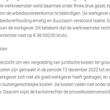
De werkneemster werd daarmee onder flinke druk gezet, t
 om de arbeidsovereenkomst te beëindigen. De werkgever 
rbeidsverhouding ernstig en duurzaam verstoord raakte. 
van de werkgever. Dit betekent dat de werkneemster recht 
onrechter vast op € 38.000,00 bruto.
sten
rzocht om een vergoeding van juridische kosten ter groot
osten zijn gemaakt in de periode 13 december 2022 tot e
werkgever zich niet als goed werkgever heeft gedragen, e
n buitengerechtelijke kosten. De kosten vallen niet onder
e. Daarom wijst de kantonrechter de proceskostenveroorde