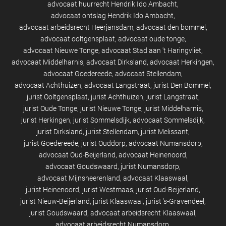
advocaat huurrecht Hendrik Ido Ambacht
advocaat ontslag Hendrik Ido Ambacht
advocaat arbeidsrecht Heerjansdam
advocaat den bommel
advocaat ooltgensplaat
advocaat oude tonge
advocaat Nieuwe Tonge
advocaat Stad aan 't Haringvliet
advocaat Middelharnis
advocaat Dirksland
advocaat Herkingen
advocaat Goedereede
advocaat Stellendam
advocaat Achthuizen
advocaat Langstraat
jurist Den Bommel
jurist Ooltgensplaat
jurist Achthuizen
jurist Langstraat
jurist Oude Tonge
jurist Nieuwe Tonge
jurist Middelharnis
jurist Herkingen
jurist Sommelsdijk
advocaat Sommelsdijk
jurist Dirksland
jurist Stellendam
jurist Melissant
jurist Goedereede
jurist Ouddorp
advocaat Numansdorp
advocaat Oud-Beijerland
advocaat Heinenoord
advocaat Goudswaard
jurist Numansdorp
advocaat Mijnsheerenland
advocaat Klaaswaal
jurist Heinenoord
jurist Westmaas
jurist Oud-Beijerland
jurist Nieuw-Beijerland
jurist Klaaswaal
jurist 's-Gravendeel
jurist Goudswaard
advocaat arbeidsrecht Klaaswaal
advocaat arbeidsrecht Numansdorp