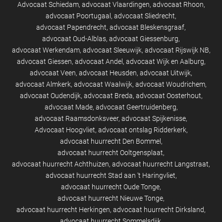
Advocaat Schiedam
advocaat Vlaardingen
advocaat Rhoon
advocaat Poortugaal
advocaat Sliedrecht
advocaat Papendrecht
advocaat Bleskensgraaf
advocaat Oud-Alblas
advocaat Giessenburg
advocaat Werkendam
advocaat Sleeuwijk
advocaat Rijswijk NB
advocaat Giessen
advocaat Andel
advocaat Wijk en Aalburg
advocaat Veen
advocaat Heusden
advocaat Uitwijk
advocaat Almkerk
advocaat Waalwijk
advocaat Woudrichem
advocaat Oudendijk
advocaat Breda
advocaat Oosterhout
advocaat Made
advocaat Geertruidenberg
advocaat Raamsdonksveer
advocaat Spijkenisse
Advocaat Hoogvliet
advocaat ontslag Ridderkerk
advocaat huurrecht Den Bommel
advocaat huurrecht Ooltgensplaat
advocaat huurrecht Achthuizen
advocaat huurrecht Langstraat
advocaat huurrecht Stad aan 't Haringvliet
advocaat huurrecht Oude Tonge
advocaat huurrecht Nieuwe Tonge
advocaat huurrecht Herkingen
advocaat huurrecht Dirksland
advocaat huurrecht Sommelsdijk