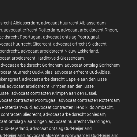
dsrecht Alblasserdam
advocaat huurrecht Alblasserdam
m
advocaat erfrecht Rotterdam
advocaat arbeidsrecht Rhoon
beidsrecht Poortugaal
advocaat ontslag Poortugaal
vocaat huurrecht Sliedrecht
advocaat erfrecht Sliedrecht
apendrecht
advocaat arbeidsrecht Nieuw-Lekkerland
ocaat arbeidsrecht Hardinxveld-Giessendam
advocaat arbeidsrecht Gorinchem
advocaat ontslag Gorinchem
ocaat huurrecht Oud-Alblas
advocaat erfrecht Oud-Alblas
eskensgraaf
advocaat arbeidsrecht Capelle aan den IJssel
sel
advocaat arbeidsrecht Krimpen aan den IJssel
Jssel
advocaat contracten Krimpen aan den IJssel
vocaat contracten Poortugaal
advocaat contracten Rotterdam
n Rotterdam-Zuid
advocaat contracten Hendik Ido Ambacht
contracten Sliedrecht
advocaat arbeidsrecht Schiedam
aat ontslag Vlaardingen
advocaat huurrecht Vlaardingen
 Oud-Beijerland
advocaat ontslag Oud-Beijerland
d-Beijerland
advocaat algemene voorwaarden Oud-Beijerland