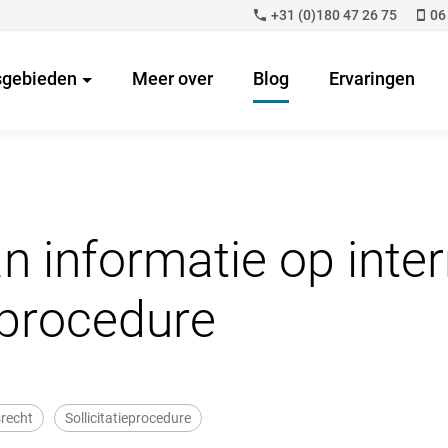
+31 (0)180 47 26 75
06
sgebieden
Meer over
Blog
Ervaringen
n informatie op inter
ieprocedure
srecht
Sollicitatieprocedure