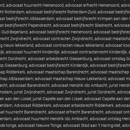
ord
advocaat huurrecht Heinenoord
advocaat erfrecht Heinenoord
advo
cht Rotterdam
advocaat bedrijfsrecht Rotterdam-Zuid
advocaat bedrijfs
at bedrijfsrecht Alblasserdam
advocaat bedrijfsrecht Krimpen aan den 
t bedrijfsrecht Papendrecht
advocaat bedrijfsrecht Sliedrecht
advocaat
t Oud-Beijerland
advocaat bedrijfsrecht Heinenoord
advocaat bedrijfsre
recht Zwijndrecht
advocaat contracten Zwijndrecht
advocaat maatscha
g nieuw lekkerland
advocaat contracten nieuw lekkerland
advocaat koo
ijk
advocaat huurrecht kinderdijk
advocaat contractenrecht Kinderdijk
echt Dordrecht
advocaat arbeidsrecht Giessenburg
advocaat ontslag G
op Giessenburg
advocaat bedrijfsrecht Kinderdijk
advocaat bedrijfsrech
ap Ridderkerk
advocaat maatschap Barendrecht
advocaat maatschap 
hap Alblasserdam
advocaat maatschap Nieuw-Lekkerland
advocaat m
recht
advocaat Barendrecht
advocaat Hendrik Ido Ambacht
jurist Hend
ansdam
jurist Zwijndrecht
advocaat Zwijndrecht
jurist Dordrecht
advoca
en aan den IJssel
jurist Capelle aan den IJssel
advocaat Capelle aan den
ssendam
Advocaat Ridderkerk
advocaat arbeidsrecht Ridderkerk
advocaa
at huurrecht Barendrecht
advocaat erfrecht Barendrecht
advocaat ont
terdam
advocaat huurrecht Hendrik Ido Ambacht
advocaat ontslag Hen
de tonge
advocaat Nieuwe Tonge
advocaat Stad aan 't Haringvliet
advo