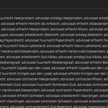
huurrecht Heerjansdam
advocaat ontslag Heerjansdam
advocaat arbei
advocaat erfrecht Hendrik Ido Ambacht
advocaat erfrecht Alblasserda
advocaat erfrecht Heerjansdam
advocaat erfrecht Rhoon
advocaat ar
tugaal
advocaat arbeidsrecht Sliedrecht
advocaat ontslag Sliedrecht
ad
lag Papendrecht
advocaat huurrecht Papendrecht
advocaat erfrecht P
t huurrecht Nieuw-Lekkerland
advocaat erfrecht Nieuw-Lekkerland
adv
t Hardinxveld-Giessendam
advocaat erfrecht Hardinxveld-Giessendam
hem
advocaat arbeidsrecht Oud-Alblas
advocaat ontslag Oud-Alblas
adv
Bleskensgraaf
advocaat huurrecht Bleskensgraaf
advocaat erfrecht Bl
 huurrecht Capelle aan den IJssel
advocaat erfrecht Capelle aan den IJs
 huurrecht Krimpen aan den IJssel
advocaat erfrecht Krimpen aan den I
echt
advocaat contracten Heerjansdam
advocaat contracten Rhoon
ad
otterdam-Zuid
advocaat huurrecht Rotterdam-Zuid
advocaat contracte
n Hardinxveld-Giessendam
advocaat contracten Papendrecht
advocaat 
m
advocaat erfrecht Schiedam
advocaat arbeidsrecht Vlaardingen
advoc
echt Vlaardingen
advocaat contracten Schiedam
advocaat arbeidsrecht
erland
advocaat contractenrecht Oud-Beijerland
advocaat maatschap Ou