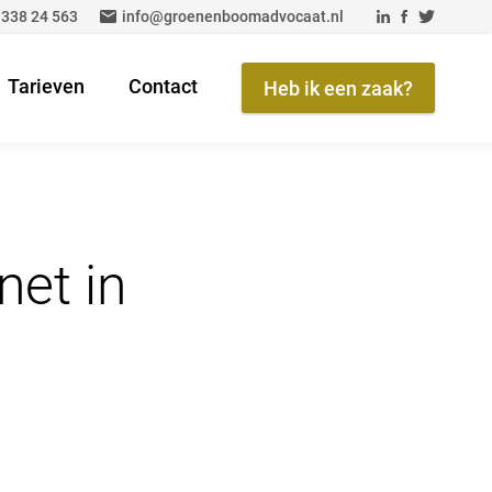
 338 24 563
info@groenenboomadvocaat.nl
Tarieven
Contact
Heb ik een zaak?
net in