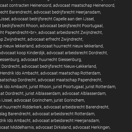
caat contracten Heinenoord
advocaat maatschap Heinenoord
recht Barendrecht
advocaat bedrijfsrecht Heerjansdam
IJssel
advocaat bedrijfsrecht Capelle aan den IJssel
 bedrijfsrecht Rhoon
advocaat bedrijfsrecht Poortugaal
cht Papendrecht<br>
advocaat arbeidsrecht Zwijndrecht
p Zwijndrecht
advocaat erfrecht Zwijndrecht
p nieuw lekkerland
advocaat huurrecht nieuw lekkerland
advocaat koop Kinderdijk
advocaat arbeidsrecht Dordrecht
iessenburg
advocaat huurrecht Giessenburg
t Dordrecht
advocaat bedrijfsrecht Nieuw-Lekkerland
Hendrik Ido Ambacht
advocaat maatschap Rotterdam
aatschap Dordrecht
advocaat maatschap Papendrecht
rik Ido Ambacht
jurist Rhoon
jurist Poortugaal
jurist Rotterdam
at Dordrecht
jurist Alblasserdam
advocaat Alblasserdam
 IJssel
advocaat Gorinchem
jurist Gorinchem
t huurrecht Ridderkerk
advocaat arbeidsrecht Barendrecht
slag Barendrecht
advocaat arbeidsrecht Rotterdam
drik Ido Ambacht
advocaat arbeidsrecht Heerjansdam
caat Middelharnis
advocaat Dirksland
advocaat Herkingen