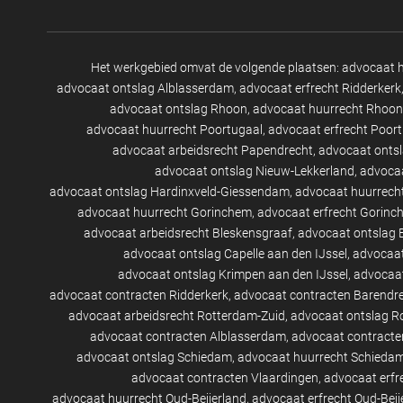
Het werkgebied omvat de volgende plaatsen:
advocaat 
advocaat ontslag Alblasserdam
advocaat erfrecht Ridderkerk
advocaat ontslag Rhoon
advocaat huurrecht Rhoon
advocaat huurrecht Poortugaal
advocaat erfrecht Poor
advocaat arbeidsrecht Papendrecht
advocaat onts
advocaat ontslag Nieuw-Lekkerland
advocaa
advocaat ontslag Hardinxveld-Giessendam
advocaat huurrech
advocaat huurrecht Gorinchem
advocaat erfrecht Gorinc
advocaat arbeidsrecht Bleskensgraaf
advocaat ontslag 
advocaat ontslag Capelle aan den IJssel
advocaat
advocaat ontslag Krimpen aan den IJssel
advocaat
advocaat contracten Ridderkerk
advocaat contracten Barendr
advocaat arbeidsrecht Rotterdam-Zuid
advocaat ontslag R
advocaat contracten Alblasserdam
advocaat contracte
advocaat ontslag Schiedam
advocaat huurrecht Schieda
advocaat contracten Vlaardingen
advocaat erfr
advocaat huurrecht Oud-Beijerland
advocaat erfrecht Oud-Beij