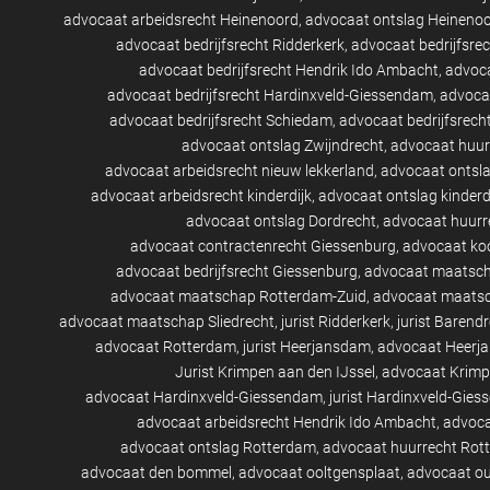
advocaat arbeidsrecht Heinenoord
advocaat ontslag Heineno
advocaat bedrijfsrecht Ridderkerk
advocaat bedrijfsre
advocaat bedrijfsrecht Hendrik Ido Ambacht
advoca
advocaat bedrijfsrecht Hardinxveld-Giessendam
advocaa
advocaat bedrijfsrecht Schiedam
advocaat bedrijfsrech
advocaat ontslag Zwijndrecht
advocaat huur
advocaat arbeidsrecht nieuw lekkerland
advocaat ontsla
advocaat arbeidsrecht kinderdijk
advocaat ontslag kinderd
advocaat ontslag Dordrecht
advocaat huurr
advocaat contractenrecht Giessenburg
advocaat ko
advocaat bedrijfsrecht Giessenburg
advocaat maatsch
advocaat maatschap Rotterdam-Zuid
advocaat maatsc
advocaat maatschap Sliedrecht
jurist Ridderkerk
jurist Barend
advocaat Rotterdam
jurist Heerjansdam
advocaat Heerj
Jurist Krimpen aan den IJssel
advocaat Krimp
advocaat Hardinxveld-Giessendam
jurist Hardinxveld-Gie
advocaat arbeidsrecht Hendrik Ido Ambacht
advoca
advocaat ontslag Rotterdam
advocaat huurrecht Rot
advocaat den bommel
advocaat ooltgensplaat
advocaat ou