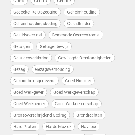
GDPR
Gebrek
Gebruik
Gedeeltelijke Opzegging
Geheimhouding
Geheimhoudingsbeding
Geluidhinder
Geluidsoverlast
Gemengde Overeenkomst
Getuigen
Getuigenbewijs
Getuigenverklaring
Gewijzigde Omstandigheden
Gezag
Gezagsverhouding
Gezondheidsgegevens
Goed Huurder
Goed Werkgever
Goed Werkgeverschap
Goed Werknemer
Goed Werknemerschap
Grensoverschrijdend Gedrag
Grondrechten
Hard Praten
Harde Muziek
Haviltex