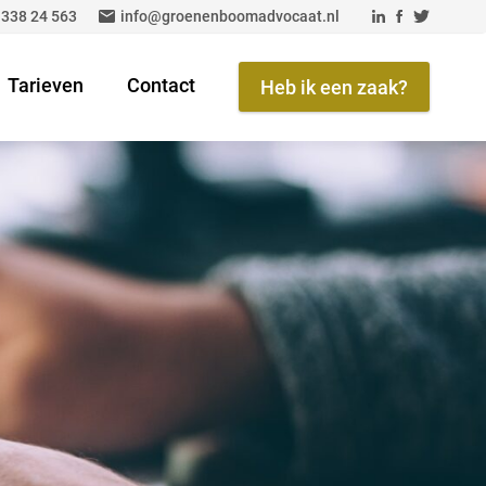
 338 24 563
info@groenenboomadvocaat.nl
Tarieven
Contact
Heb ik een zaak?