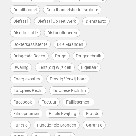
Detailhandel
Detailhandelsbedrijfsruimte
Diefstal
Diefstal Op Het Werk
Dienstauto
Discriminatie
Disfunctioneren
Doktersassistente
Drie Maanden
Dringende Reden
Drugs
Drugsgebruik
Dwaling
Eenzijdig Wijzigen
Eigenaar
Energiekosten
Ernstig Verwijtbaar
Europees Recht
Europese Richtlijn
Facebook
Factuur
Faillissement
Filmopnamen
Finale Kwijting
Fraude
Functie
Functionele Gronden
Garantie