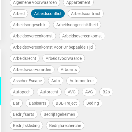
Algemene Voorwaarden
Appartement
Arbeid
Arbeidsconflict
Arbeidscontract
Arbeidsongeschikt
Arbeidsongeschiktheid
Arbeidsovereenkomst
Arbeidsovereenkomst
Arbeidsovereenkomst Voor Onbepaalde Tijd
Arbeidsrecht
Arbeidsvoorwaarde
Arbeidsvoorwaarden
Arboarts
Asscher Escape
Auto
Automonteur
Autopech
Autorecht
AVG
AVG
B2b
Bar
Basisarts
BBL-Traject
Beding
Bedrijfsarts
Bedrijfsgeheimen
Bedrijfskleding
Bedrijfsrecherche