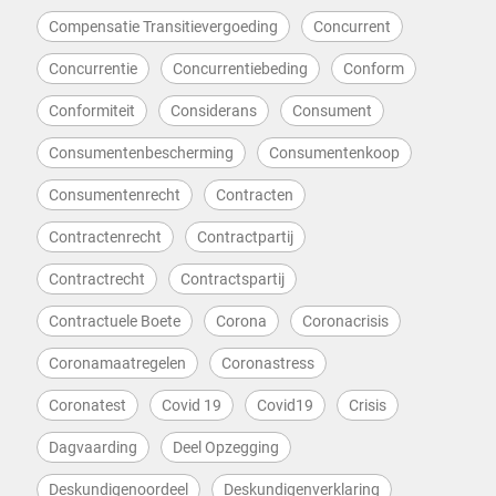
Compensatie Transitievergoeding
Concurrent
Concurrentie
Concurrentiebeding
Conform
Conformiteit
Considerans
Consument
Consumentenbescherming
Consumentenkoop
Consumentenrecht
Contracten
Contractenrecht
Contractpartij
Contractrecht
Contractspartij
Contractuele Boete
Corona
Coronacrisis
Coronamaatregelen
Coronastress
Coronatest
Covid 19
Covid19
Crisis
Dagvaarding
Deel Opzegging
Deskundigenoordeel
Deskundigenverklaring