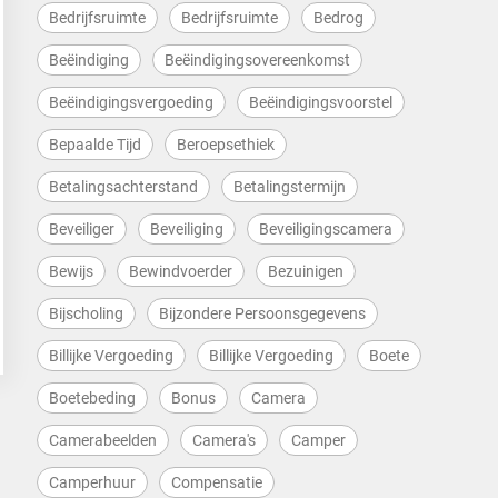
Bedrijfsruimte
Bedrijfsruimte
Bedrog
Beëindiging
Beëindigingsovereenkomst
Beëindigingsvergoeding
Beëindigingsvoorstel
Bepaalde Tijd
Beroepsethiek
Betalingsachterstand
Betalingstermijn
Beveiliger
Beveiliging
Beveiligingscamera
Bewijs
Bewindvoerder
Bezuinigen
Bijscholing
Bijzondere Persoonsgegevens
Billijke Vergoeding
Billijke Vergoeding
Boete
Boetebeding
Bonus
Camera
Camerabeelden
Camera's
Camper
Camperhuur
Compensatie